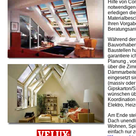
Hilfe von C
notwendigen
erledigen die
Materialbesc
Ihren Vorga
Beratungsante
Während der 
Bauvorhaben 
Baustellen h
garantiere i
Planung , vo
über die Zi
Dämmarbeite
eingesetzt s
(massiv oder
Gipskarton/S
wünschen üb
Koordinatio
Elektro, Heiz
Am Ende ste
Dach unendli
Wohnen, Spie
einfach nur 