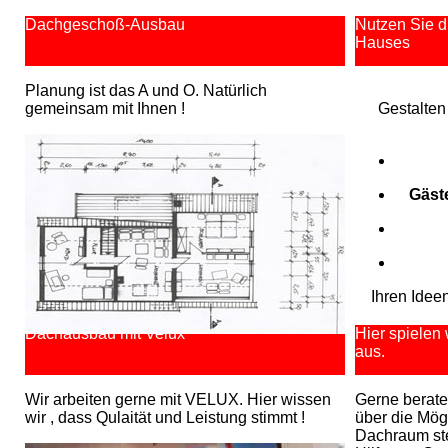
Dachgeschoß-Ausbau
Nutzen Sie 
Hauses
Planung ist das A und O. Natürlich
gemeinsam mit Ihnen !
Gestalten
Gäst
Ihren Idee
Dachausbau mit Velux
Hier spielen
aus.
Wir arbeiten gerne mit VELUX. Hier wissen
Gerne berate
wir , dass Qulaität und Leistung stimmt !
über die Mögl
Dachraum ste